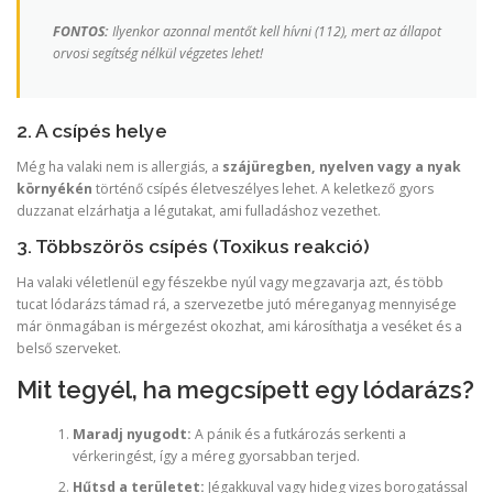
FONTOS:
Ilyenkor azonnal mentőt kell hívni (112), mert az állapot
orvosi segítség nélkül végzetes lehet!
2. A csípés helye
Még ha valaki nem is allergiás, a
szájüregben, nyelven vagy a nyak
környékén
történő csípés életveszélyes lehet. A keletkező gyors
duzzanat elzárhatja a légutakat, ami fulladáshoz vezethet.
3. Többszörös csípés (Toxikus reakció)
Ha valaki véletlenül egy fészekbe nyúl vagy megzavarja azt, és több
tucat lódarázs támad rá, a szervezetbe jutó méreganyag mennyisége
már önmagában is mérgezést okozhat, ami károsíthatja a veséket és a
belső szerveket.
Mit tegyél, ha megcsípett egy lódarázs?
Maradj nyugodt:
A pánik és a futkározás serkenti a
vérkeringést, így a méreg gyorsabban terjed.
Hűtsd a területet:
Jégakkuval vagy hideg vizes borogatással