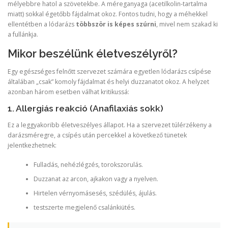
mélyebbre hatol a szövetekbe. A méreganyaga (acetilkolin-tartalma
miatt) sokkal égetőbb fájdalmat okoz. Fontos tudni, hogy a méhekkel
ellentétben a lódarázs
többször is képes szúrni
, mivel nem szakad ki
a fullánkja.
Mikor beszélünk életveszélyről?
Egy egészséges felnőtt szervezet számára egyetlen lódarázs csípése
általában „csak” komoly fájdalmat és helyi duzzanatot okoz. A helyzet
azonban három esetben válhat kritikussá:
1. Allergiás reakció (Anafilaxiás sokk)
Ez a leggyakoribb életveszélyes állapot. Ha a szervezet túlérzékeny a
darázsméregre, a csípés után percekkel a következő tünetek
jelentkezhetnek:
Fulladás, nehézlégzés, torokszorulás.
Duzzanat az arcon, ajkakon vagy a nyelven.
Hirtelen vérnyomásesés, szédülés, ájulás.
testszerte megjelenő csalánkiütés.