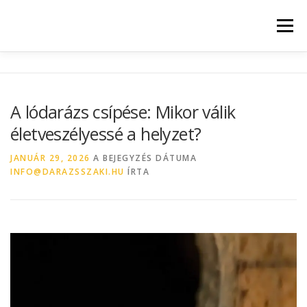
Menü
KEZDŐLAP
SZOLGÁLTATÁSI TERÜLET
BLOG
A lódarázs csípése: Mikor válik
életveszélyessé a helyzet?
JANUÁR 29, 2026
A BEJEGYZÉS DÁTUMA
INFO@DARAZSSZAKI.HU
ÍRTA