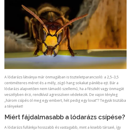
A lódarázs látványa már önmagában is tiszteletparancsoló: a 2,5–3,5
centiméteres méret és a mély, zúgó hang sokakat pánikba ejt. Bár a
lódarázs alapvetően nem támadó szellemű, ha a fészkét vagy önmagát
veszélyben érzi, rendkívül agresszíven védekezik. De vajon tényleg
„három csípés öl meg egy embert, hét pedig egy lovat”? Tegyük tisztába
a tényeket!
Miért fájdalmasabb a lódarázs csípése?
A lódarázs fullánkja hosszabb és vastagabb, mint a kisebb társaié, így