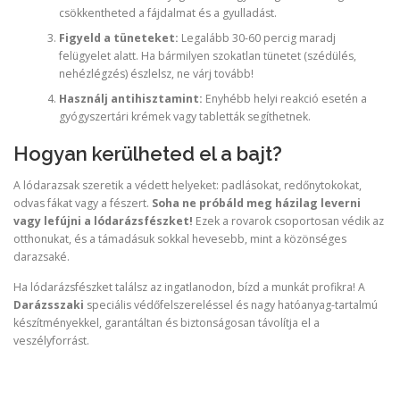
csökkentheted a fájdalmat és a gyulladást.
Figyeld a tüneteket:
Legalább 30-60 percig maradj
felügyelet alatt. Ha bármilyen szokatlan tünetet (szédülés,
nehézlégzés) észlelsz, ne várj tovább!
Használj antihisztamint:
Enyhébb helyi reakció esetén a
gyógyszertári krémek vagy tabletták segíthetnek.
Hogyan kerülheted el a bajt?
A lódarazsak szeretik a védett helyeket: padlásokat, redőnytokokat,
odvas fákat vagy a fészert.
Soha ne próbáld meg házilag leverni
vagy lefújni a lódarázsfészket!
Ezek a rovarok csoportosan védik az
otthonukat, és a támadásuk sokkal hevesebb, mint a közönséges
darazsaké.
Ha lódarázsfészket találsz az ingatlanodon, bízd a munkát profikra! A
Darázsszaki
speciális védőfelszereléssel és nagy hatóanyag-tartalmú
készítményekkel, garantáltan és biztonságosan távolítja el a
veszélyforrást.