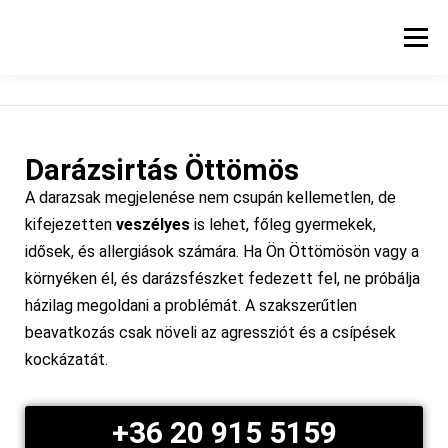
Menü
KEZDŐLAP
SZOLGÁLTATÁSI TERÜLET
BLOG
Darázsirtás Öttömös
A darazsak megjelenése nem csupán kellemetlen, de
kifejezetten
veszélyes
is lehet, főleg gyermekek,
idősek, és allergiások számára. Ha Ön Öttömösön vagy a
környéken él, és darázsfészket fedezett fel, ne próbálja
házilag megoldani a problémát. A szakszerűtlen
beavatkozás csak növeli az agressziót és a csípések
kockázatát.
+36 20 915 5159