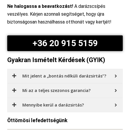
Ne halogassa a beavatkozást!
A darázscsípés
veszélyes. Kérjen azonnali segítséget, hogy újra
biztonságosan használhassa otthonát vagy kertjét!
+36 20 915 5159
Gyakran Ismételt Kérdések (GYIK)
Mit jelent a „bontás nélküli darázsirtás”?
Mi az a teljes szezonos garancia?
Mennyibe kerül a darázsirtás?
Öttömösi lefedettségünk