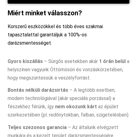
Miért minket válasszon?
Korszerű eszközökkel és több éves szakmai
tapasztalattal garantáljuk a 100%-os
darázsmentességet.
Gyors kiszállás
– Sürgős esetekben akár
1 órán belül
a
helyszínen vagyunk Öttömösön és vonzáskörzetében,
hogy megszüntessük a veszélyforrást.
Bontás nélküli darázsirtás
– A legtöbb esetben,
modern technológiával (akár speciális porzással) a
fészekhez férünk, így
nem okozunk kárt
az épület
szerkezetében (pl. redőnytokban, falban, szigetelésben).
Teljes szezonos garancia
– Az általunk elvégzett
munkára és a kezelt terület darázsmentességére