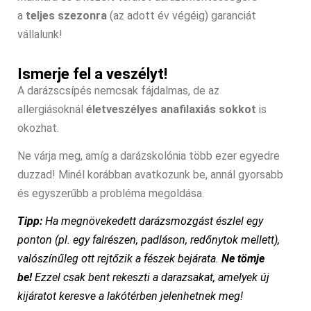
a
teljes szezonra
(az adott év végéig) garanciát
vállalunk!
Ismerje fel a veszélyt!
A darázscsípés nemcsak fájdalmas, de az
allergiásoknál
életveszélyes anafilaxiás sokkot
is
okozhat.
Ne várja meg, amíg a darázskolónia több ezer egyedre
duzzad! Minél korábban avatkozunk be, annál gyorsabb
és egyszerűbb a probléma megoldása.
Tipp:
Ha megnövekedett darázsmozgást észlel egy
ponton (pl. egy falrészen, padláson, redőnytok mellett),
valószínűleg ott rejtőzik a fészek bejárata.
Ne tömje
be!
Ezzel csak bent rekeszti a darazsakat, amelyek új
kijáratot keresve a lakótérben jelenhetnek meg!