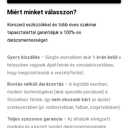
Miért minket válasszon?
Korszerű eszközökkel és több éves szakmai
tapasztalattal garantáljuk a 100%-os
darázsmentességet.
Gyors kiszállás
– Sürgős esetekben akár
1 órán belül
a
helyszínen vagyunk Apátfalván és vonzáskörzetében,
hogy megszüntessük a veszélyforrást.
Bontás nélküli darázsirtás
– A legtöbb esetben,
modern technológiával (akár speciális porzással) a
fészekhez férünk, így
nem okozunk kárt
az épület
szerkezetében (pl. redőnytokban, falban, szigetelésben).
Teljes szezonos garancia
– Az általunk elvégzett
munkára és a kezelt terület darázsmentességére