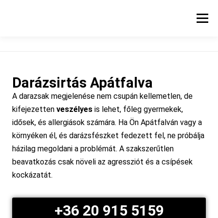
Menü
KEZDŐLAP
SZOLGÁLTATÁSI TERÜLET
BLOG
Darázsirtás Apátfalva
A darazsak megjelenése nem csupán kellemetlen, de
kifejezetten
veszélyes
is lehet, főleg gyermekek,
idősek, és allergiások számára. Ha Ön Apátfalván vagy a
környéken él, és darázsfészket fedezett fel, ne próbálja
házilag megoldani a problémát. A szakszerűtlen
beavatkozás csak növeli az agressziót és a csípések
kockázatát.
+36 20 915 5159