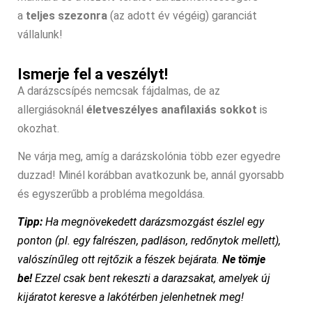
a
teljes szezonra
(az adott év végéig) garanciát
vállalunk!
Ismerje fel a veszélyt!
A darázscsípés nemcsak fájdalmas, de az
allergiásoknál
életveszélyes anafilaxiás sokkot
is
okozhat.
Ne várja meg, amíg a darázskolónia több ezer egyedre
duzzad! Minél korábban avatkozunk be, annál gyorsabb
és egyszerűbb a probléma megoldása.
Tipp:
Ha megnövekedett darázsmozgást észlel egy
ponton (pl. egy falrészen, padláson, redőnytok mellett),
valószínűleg ott rejtőzik a fészek bejárata.
Ne tömje
be!
Ezzel csak bent rekeszti a darazsakat, amelyek új
kijáratot keresve a lakótérben jelenhetnek meg!