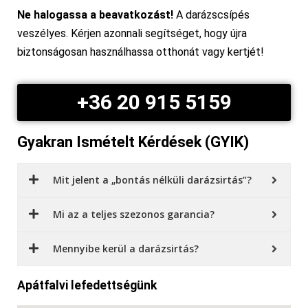
Ne halogassa a beavatkozást!
A darázscsípés
veszélyes. Kérjen azonnali segítséget, hogy újra
biztonságosan használhassa otthonát vagy kertjét!
+36 20 915 5159
Gyakran Ismételt Kérdések (GYIK)
Mit jelent a „bontás nélküli darázsirtás”?
Mi az a teljes szezonos garancia?
Mennyibe kerül a darázsirtás?
Apátfalvi lefedettségünk